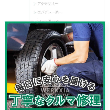
アクセサリー
エバポレーター
カーエアコン
トヨタ
バイク バッテリー
バイク修理
バッテリー交換
パソコン設定
プリウス
レクサス
小物制作
表札
車 バッテリー